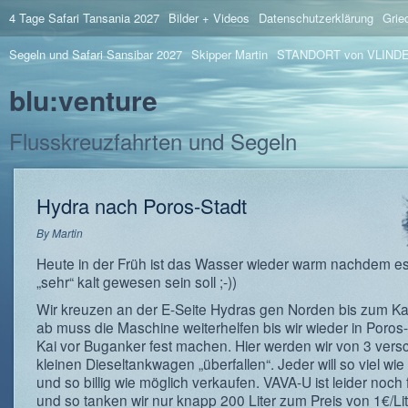
4 Tage Safari Tansania 2027
Bilder + Videos
Datenschutzerklärung
Grie
Segeln und Safari Sansibar 2027
Skipper Martin
STANDORT von VLIND
blu:venture
Flusskreuzfahrten und Segeln
Hydra nach Poros-Stadt
By
Martin
Heute in der Früh ist das Wasser wieder warm nachdem es
„sehr“ kalt gewesen sein soll ;-))
Wir kreuzen an der E-Seite Hydras gen Norden bis zum K
ab muss die Maschine weiterhelfen bis wir wieder in Poros
Kai vor Buganker fest machen. Hier werden wir von 3 ver
kleinen Dieseltankwagen „überfallen“. Jeder will so viel wie
und so billig wie möglich verkaufen. VAVA-U ist leider noch f
und so tanken wir nur knapp 200 Liter zum Preis von 1€/Lit