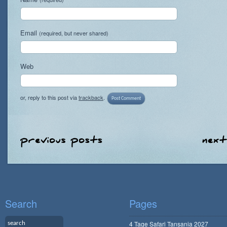
Email
(required, but never shared)
Web
or, reply to this post via
trackback
.
Search
Pages
4 Tage Safari Tansania 2027