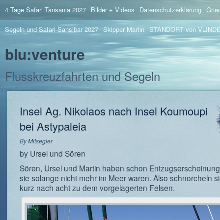
4 Tage Safari Tansania 2027
Bilder + Videos
Datenschutzerklärung
Grie
Segeln und Safari Sansibar 2027
Skipper Martin
STANDORT von VLIND
blu:venture
Flusskreuzfahrten und Segeln
Insel Ag. Nikolaos nach Insel Koumoupi
bei Astypaleia
By
Mitsegler
by Ursel und Sören
Sören, Ursel und Martin haben schon Entzugserscheinung
sie solange nicht mehr im Meer waren. Also schnorcheln s
kurz nach acht zu dem vorgelagerten Felsen.