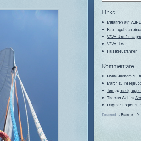
–
Seegebiete
Links
Mitfahren auf VLI
Bau-Tagebuch eine
VAVA-U auf Instagr
VAVA-U.de
Flusskreuzfahrten
Kommentare
Naike Juchem
zu
B
Martin
zu
Inselgrup
Tom
zu
Inselgruppe
Thomas Wolf
zu
Se
Dagmar Högler
zu
Designed by
Brambling De