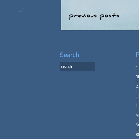
Search
P
4
B
D
G
I
M
S
S