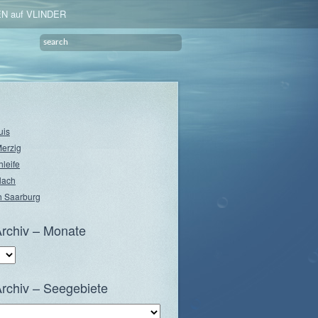
N auf VLINDER
uis
Merzig
hleife
lach
 Saarburg
rchiv – Monate
rchiv – Seegebiete