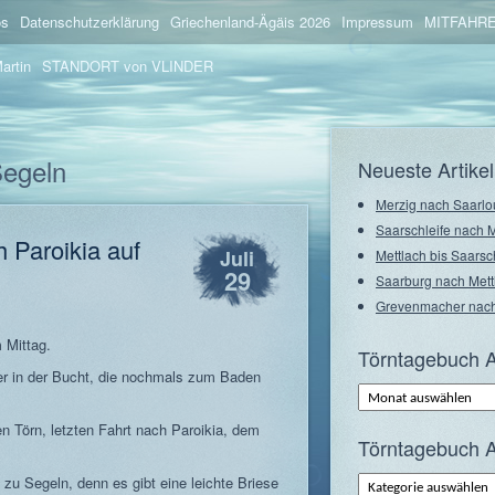
os
Datenschutzerklärung
Griechenland-Ägäis 2026
Impressum
MITFAHRE
artin
STANDORT von VLINDER
Segeln
Neueste Artikel
Merzig nach Saarlo
Saarschleife nach 
 Paroikia auf
Juli
Mettlach bis Saarsc
29
Saarburg nach Mett
Grevenmacher nach
 Mittag.
Törntagebuch A
er in der Bucht, die nochmals zum Baden
Törntagebuch
Archiv
–
en Törn, letzten Fahrt nach Paroikia, dem
Monate
Törntagebuch A
Törntagebuch
zu Segeln, denn es gibt eine leichte Briese
Archiv