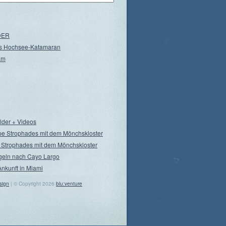
NDER
s Hochsee-Katamaran
am
ilder + Videos
pe Strophades mit dem Mönchskloster
 Strophades mit dem Mönchskloster
geln nach Cayo Largo
Ankunft in Miami
sign
| © Copyright 2026
blu:venture