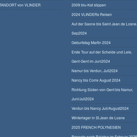
TANDORT von VLINDER
2009 blu-Kat slippen
2024 VLINDERs Reisen
Auf der Saone bis Saint Jean de Losne
Sep2024
Geburtstag Martin 2024
Erste Tour auf der Schelde und Leie,
Gent-Gent im Juni2024
Namur bis Verdun, Juli2024
Nancy bis Corre August 2024
Richtung Süden von Gent bis Namur,
Juni/Juli2024
Verdun bis Nancy Juli/August2024
Winterlager in St.Jean de Losne
2025 FRENCH POLYNESIEN
Papeete nach Raiatea im Februar 202