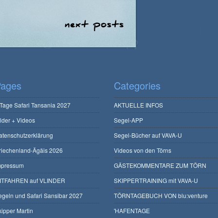
ages
Categories
 Tage Safari Tansania 2027
AKTUELLE INFOS
ilder + Videos
Segel-APP
atenschutzerklärung
Segel-Bücher auf VAVA-U
riechenland-Ägäis 2026
Videos von den Törns
mpressum
GÄSTEKOMMENTARE ZUM TÖRN
ITFAHREN auf VLINDER
SKIPPERTRAINING mit VAVA-U
egeln und Safari Sansibar 2027
TÖRNTAGEBUCH VON blu:venture
kipper Martin
'HAFENTAGE