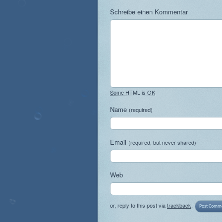
Schreibe einen Kommentar
Some HTML is OK
Name
(required)
Email
(required, but never shared)
Web
or, reply to this post via
trackback
.