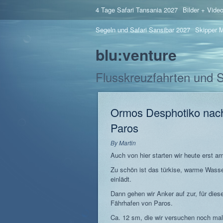
4 Tage Safari Tansania 2027
Bilder + Vide
Segeln und Safari Sansibar 2027
Skipper M
blu:venture
Flusskreuzfahrten und 
Ormos Desphotiko nach
Paros
By
Martin
Auch von hier starten wir heute erst am
Zu schön ist das türkise, warme Wass
einlädt.
Dann gehen wir Anker auf zur, für dies
Fährhafen von Paros.
Ca. 12 sm, die wir versuchen noch mal 