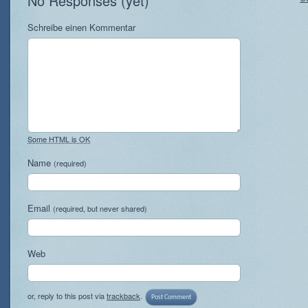
No Responses (yet)
Schreibe einen Kommentar
Some HTML is OK
Name
(required)
Email
(required, but never shared)
Web
or, reply to this post via
trackback
.