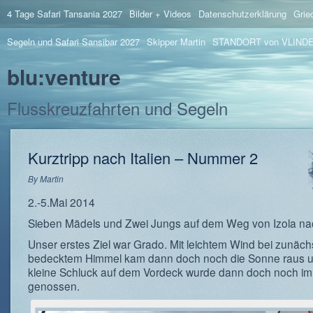
4 Tage Safari Tansania 2027
Bilder + Videos
Datenschutzerklärung
Grie
Segeln und Safari Sansibar 2027
Skipper Martin
STANDORT von VLIND
blu:venture
Flusskreuzfahrten und Segeln
Kurztripp nach Italien – Nummer 2
By
Martin
2.-5.Mai 2014
Sieben Mädels und Zwei Jungs auf dem Weg von Izola nach
Unser erstes Ziel war Grado. Mit leichtem Wind bei zunäch
bedecktem Himmel kam dann doch noch die Sonne raus u
kleine Schluck auf dem Vordeck wurde dann doch noch im 
genossen.