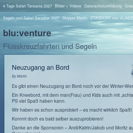
4 Tage Safari Tansania 2027
Bilder + Videos
Datenschutzerklärung
Grie
Segeln und Safari Sansibar 2027
Skipper Martin
STANDORT von VLIND
blu:venture
Flusskreuzfahrten und Segeln
Neuzugang an Bord
By
Martin
Es gibt einen Neuzugang an Bord noch vor der Winter-Wer
Ein Kneebord, mit dem man(Frau) und Kids auch mit „schl
PS viel Spaß haben kann.
Wir haben es schon ausprobiert – es macht wirklich Spaß!
Kommt doch es bald selber auszuprobieren!
Danke an die Sponsoren – Andi/Katrin/Jakob und Moritz a