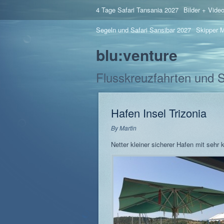
4 Tage Safari Tansania 2027
Bilder + Vide
Segeln und Safari Sansibar 2027
Skipper M
blu:venture
Flusskreuzfahrten und 
Hafen Insel Trizonia
By
Martin
Netter kleiner sicherer Hafen mit sehr