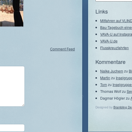
–
Seegebiete
Links
Mitfahren auf VLI
Bau-Tagebuch eine
VAVA-U auf Instagr
VAVA-U.de
Flusskreuzfahrten
Comment Feed
Kommentare
Naike Juchem
zu
B
Martin
zu
Inselgrup
Tom
zu
Inselgruppe
Thomas Wolf
zu
Se
Dagmar Högler
zu
Designed by
Brambling De