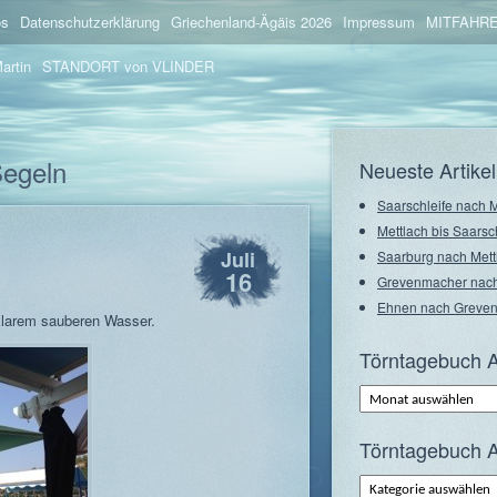
os
Datenschutzerklärung
Griechenland-Ägäis 2026
Impressum
MITFAHRE
artin
STANDORT von VLINDER
Segeln
Neueste Artikel
Saarschleife nach 
Mettlach bis Saarsc
Juli
Saarburg nach Mett
16
Grevenmacher nach
Ehnen nach Greve
 klarem sauberen Wasser.
Törntagebuch A
Törntagebuch
Archiv
–
Monate
Törntagebuch A
Törntagebuch
Archiv