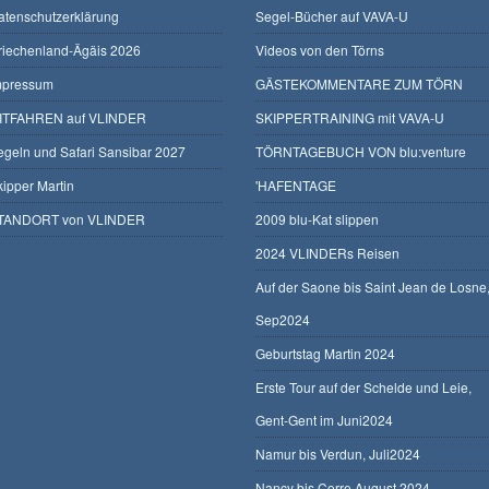
atenschutzerklärung
Segel-Bücher auf VAVA-U
riechenland-Ägäis 2026
Videos von den Törns
mpressum
GÄSTEKOMMENTARE ZUM TÖRN
ITFAHREN auf VLINDER
SKIPPERTRAINING mit VAVA-U
egeln und Safari Sansibar 2027
TÖRNTAGEBUCH VON blu:venture
kipper Martin
'HAFENTAGE
TANDORT von VLINDER
2009 blu-Kat slippen
2024 VLINDERs Reisen
Auf der Saone bis Saint Jean de Losne
Sep2024
Geburtstag Martin 2024
Erste Tour auf der Schelde und Leie,
Gent-Gent im Juni2024
Namur bis Verdun, Juli2024
Nancy bis Corre August 2024