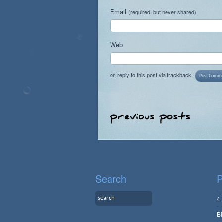
Email
(required, but never shared)
Web
or, reply to this post via
trackback
.
Search
P
4
B