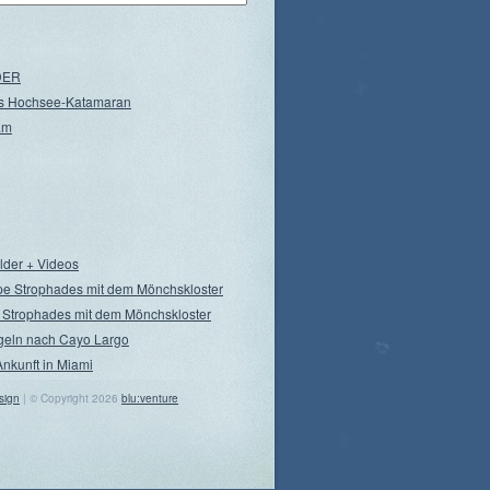
NDER
s Hochsee-Katamaran
am
ilder + Videos
pe Strophades mit dem Mönchskloster
 Strophades mit dem Mönchskloster
geln nach Cayo Largo
Ankunft in Miami
sign
| © Copyright 2026
blu:venture