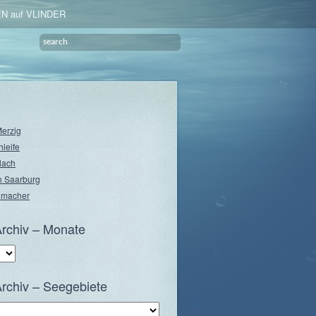
N auf VLINDER
Merzig
hleife
lach
 Saarburg
nmacher
rchiv – Monate
rchiv – Seegebiete