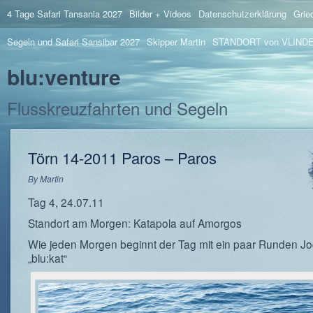
4 Tage Safari Tansania 2027
Bilder + Videos
Datenschutzerklärung
Grie
Segeln und Safari Sansibar 2027
Skipper Martin
STANDORT von VLIND
blu:venture
Flusskreuzfahrten und Segeln
Törn 14-2011 Paros – Paros
By
Martin
Tag 4, 24.07.11
Standort am Morgen: Katapola auf Amorgos
Wie jeden Morgen beginnt der Tag mit ein paar Runden 
„blu:kat“