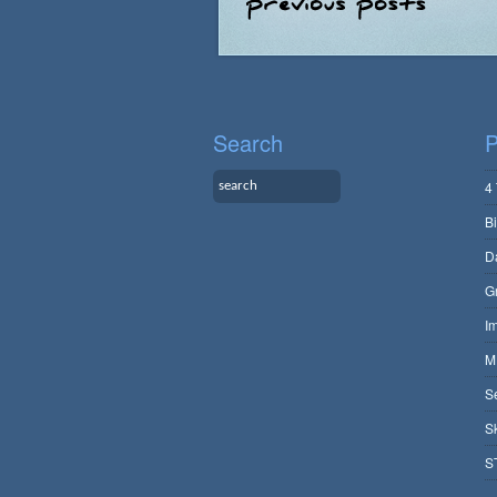
Search
P
4
B
D
G
I
M
S
S
S