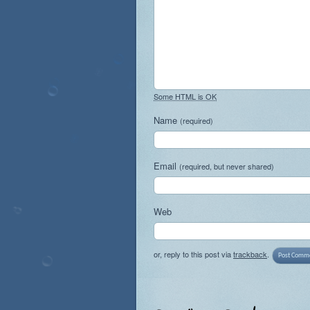
Some HTML is OK
Name
(required)
Email
(required, but never shared)
Web
or, reply to this post via
trackback
.