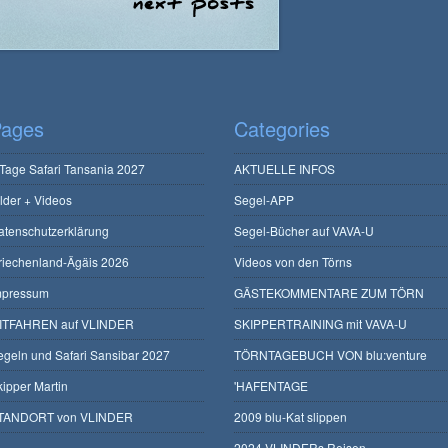
ages
Categories
 Tage Safari Tansania 2027
AKTUELLE INFOS
ilder + Videos
Segel-APP
atenschutzerklärung
Segel-Bücher auf VAVA-U
riechenland-Ägäis 2026
Videos von den Törns
mpressum
GÄSTEKOMMENTARE ZUM TÖRN
ITFAHREN auf VLINDER
SKIPPERTRAINING mit VAVA-U
egeln und Safari Sansibar 2027
TÖRNTAGEBUCH VON blu:venture
kipper Martin
'HAFENTAGE
TANDORT von VLINDER
2009 blu-Kat slippen
2024 VLINDERs Reisen