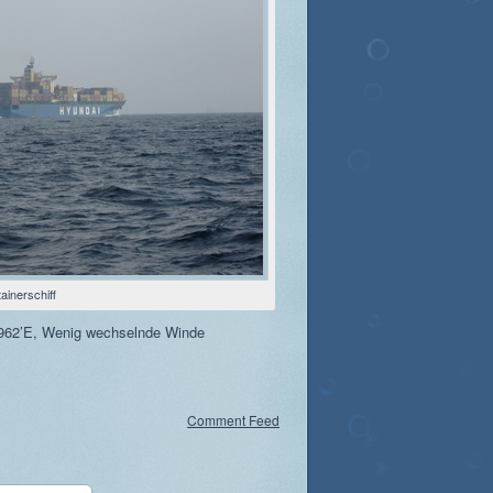
ainerschiff
962’E, Wenig wechselnde Winde
Comment Feed