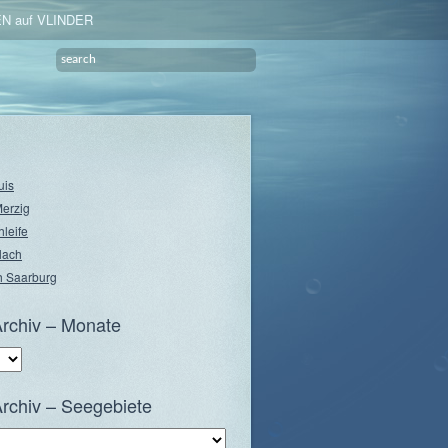
N auf VLINDER
uis
Merzig
hleife
lach
 Saarburg
rchiv – Monate
rchiv – Seegebiete