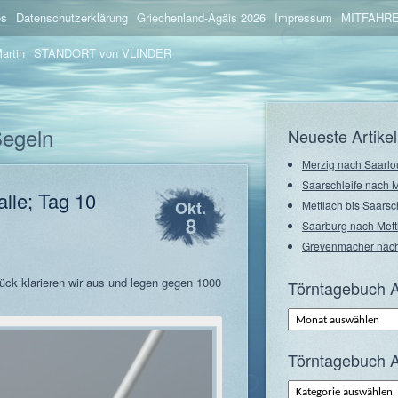
os
Datenschutzerklärung
Griechenland-Ägäis 2026
Impressum
MITFAHRE
artin
STANDORT von VLINDER
Segeln
Neueste Artikel
Merzig nach Saarlo
Saarschleife nach 
lle; Tag 10
Okt.
Mettlach bis Saarsc
8
Saarburg nach Mett
Grevenmacher nach
ck klarieren wir aus und legen gegen 1000
Törntagebuch A
Törntagebuch
Archiv
–
Monate
Törntagebuch A
Törntagebuch
Archiv