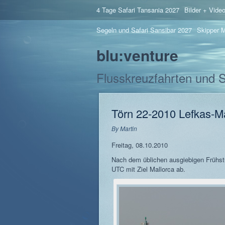
4 Tage Safari Tansania 2027
Bilder + Vide
Segeln und Safari Sansibar 2027
Skipper M
blu:venture
Flusskreuzfahrten und 
Törn 22-2010 Lefkas-Ma
By
Martin
Freitag, 08.10.2010
Nach dem üblichen ausgiebigen Frühstü
UTC mit Ziel Mallorca ab.