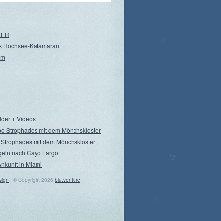
NDER
s Hochsee-Katamaran
am
ilder + Videos
pe Strophades mit dem Mönchskloster
 Strophades mit dem Mönchskloster
geln nach Cayo Largo
Ankunft in Miami
sign
| © Copyright 2026
blu:venture