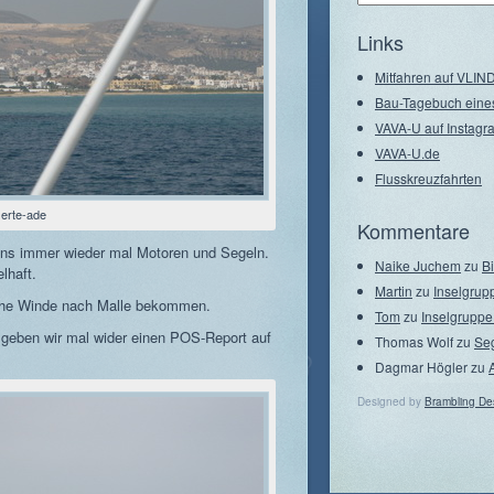
–
Seegebiete
Links
Mitfahren auf VLI
Bau-Tagebuch eine
VAVA-U auf Instagr
VAVA-U.de
Flusskreuzfahrten
zerte-ade
Kommentare
ns immer wieder mal Motoren und Segeln.
Naike Juchem
zu
B
lhaft.
Martin
zu
Inselgrup
liche Winde nach Malle bekommen.
Tom
zu
Inselgruppe
 geben wir mal wider einen POS-Report auf
Thomas Wolf
zu
Se
Dagmar Högler
zu
Designed by
Brambling De