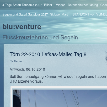
4 Tage Safari Tansania 2027
Bilder + Videos
Datenschutzerklärung
Grie
Segeln und Safari Sansibar 2027
Skipper Martin
STANDORT von VLIND
blu:venture
Flusskreuzfahrten und Segeln
Törn 22-2010 Lefkas-Malle; Tag 8
By
Martin
Mittwoch, 06.10.2010
Seit Sonnenaufgang können wir wieder segeln und haben
UTC Bizerte voraus.