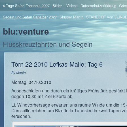
4 Tage Safari Tansania 2027
Bilder + Videos
Datenschutzerklärung
Grie
Segeln und Safari Sansibar 2027
Skipper Martin
STANDORT von VLIND
blu:venture
Flusskreuzfahrten und Segeln
Törn 22-2010 Lefkas-Malle; Tag 6
By
Martin
Montag, 04.10.2010
Ausgeschlafen und durch ein kräftiges Frühstück gestärkt 
gegen 10.30 mit Ziel Bizerte ab.
Lt. Windvorhersage erwarten uns raume Winde um die 15-
Das sollte reichen um Bizerte in Tunesien in zwei Tagen zu
erreichen.