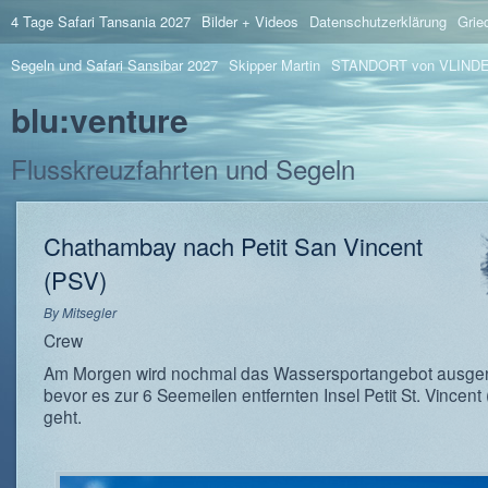
4 Tage Safari Tansania 2027
Bilder + Videos
Datenschutzerklärung
Grie
Segeln und Safari Sansibar 2027
Skipper Martin
STANDORT von VLIND
blu:venture
Flusskreuzfahrten und Segeln
Chathambay nach Petit San Vincent
(PSV)
By
Mitsegler
Crew
Am Morgen wird nochmal das Wassersportangebot ausgen
bevor es zur 6 Seemeilen entfernten Insel Petit St. Vincent
geht.