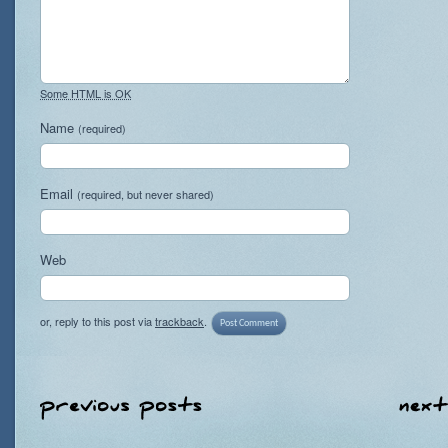
Some HTML is OK
Name
(required)
Email
(required, but never shared)
Web
or, reply to this post via
trackback
.