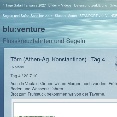
4 Tage Safari Tansania 2027
Bilder + Videos
Datenschutzerklärung
Grie
Segeln und Safari Sansibar 2027
Skipper Martin
STANDORT von VLIND
blu:venture
Flusskreuzfahrten und Segeln
Törn (Athen-Ag. Konstantinos) , Tag 4
By
Martin
Tag 4 / 22.7.10
Auch in Voufalo können wir am Morgen noch vor dem Früh
Baden und Wasserski fahren.
Brot zum Frühstück bekommen wir von der Taverne.