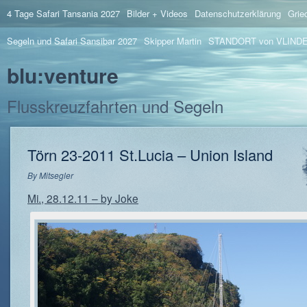
4 Tage Safari Tansania 2027
Bilder + Videos
Datenschutzerklärung
Grie
Segeln und Safari Sansibar 2027
Skipper Martin
STANDORT von VLIND
blu:venture
Flusskreuzfahrten und Segeln
Törn 23-2011 St.Lucia – Union Island
By
Mitsegler
Mi., 28.12.11 – by Joke