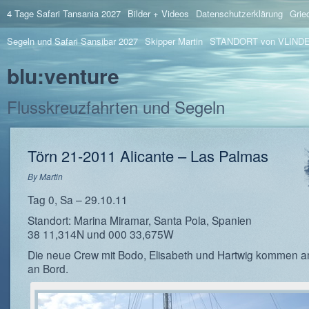
4 Tage Safari Tansania 2027
Bilder + Videos
Datenschutzerklärung
Grie
Segeln und Safari Sansibar 2027
Skipper Martin
STANDORT von VLIND
blu:venture
Flusskreuzfahrten und Segeln
Törn 21-2011 Alicante – Las Palmas
By
Martin
Tag 0, Sa – 29.10.11
Standort: Marina Miramar, Santa Pola, Spanien
38 11,314N und 000 33,675W
Die neue Crew mit Bodo, Elisabeth und Hartwig kommen 
an Bord.