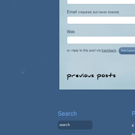
Email
(required, but never shared)
Web
or, reply to this post via
trackback
.
Search
P
4
B