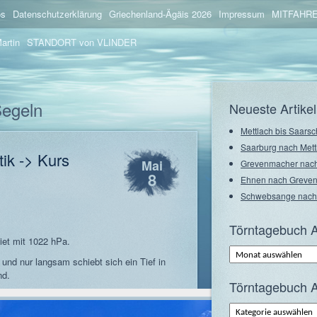
os
Datenschutzerklärung
Griechenland-Ägäis 2026
Impressum
MITFAHRE
artin
STANDORT von VLINDER
Segeln
Neueste Artikel
Mettlach bis Saarsc
Saarburg nach Mett
tik -> Kurs
Mai
Grevenmacher nach
8
Ehnen nach Greve
Schwebsange nach
Törntagebuch A
iet mit 1022 hPa.
Törntagebuch
Archiv
und nur langsam schiebt sich ein Tief in
–
nd.
Monate
Törntagebuch A
Törntagebuch
Archiv