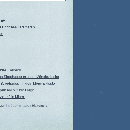
NDER
s Hochsee-Katamaran
am
ilder + Videos
pe Strophades mit dem Mönchskloster
 Strophades mit dem Mönchskloster
geln nach Cayo Largo
Ankunft in Miami
sign
| © Copyright 2026
blu:venture