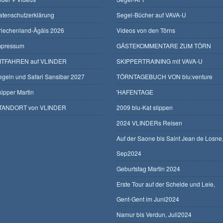
atenschutzerklärung
Segel-Bücher auf VAVA-U
riechenland-Ägäis 2026
Videos von den Törns
mpressum
GÄSTEKOMMENTARE ZUM TÖRN
ITFAHREN auf VLINDER
SKIPPERTRAINING mit VAVA-U
egeln und Safari Sansibar 2027
TÖRNTAGEBUCH VON blu:venture
kipper Martin
'HAFENTAGE
TANDORT von VLINDER
2009 blu-Kat slippen
2024 VLINDERs Reisen
Auf der Saone bis Saint Jean de Losne
Sep2024
Geburtstag Martin 2024
Erste Tour auf der Schelde und Leie,
Gent-Gent im Juni2024
Namur bis Verdun, Juli2024