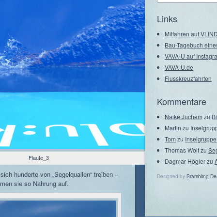
–
Seegebiete
Links
Mitfahren auf VLI
Bau-Tagebuch eine
VAVA-U auf Instagr
VAVA-U.de
Flusskreuzfahrten
Kommentare
Naike Juchem
zu
B
Martin
zu
Inselgrup
Tom
zu
Inselgruppe
Thomas Wolf
zu
Se
Flaute_3
Dagmar Högler
zu
 sich hunderte von „Segelquallen“ treiben –
Designed by
Brambling De
hmen sie so Nahrung auf.