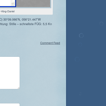
-King-Daniel
C) 30°09.066’N, 056°21.447’W
tung: Stille – schnellste FÜG: 5,5 Kn
Comment Feed