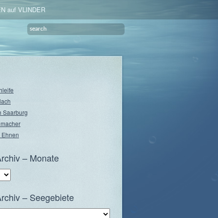
N auf VLINDER
hleife
lach
 Saarburg
nmacher
 Ehnen
rchiv – Monate
rchiv – Seegebiete