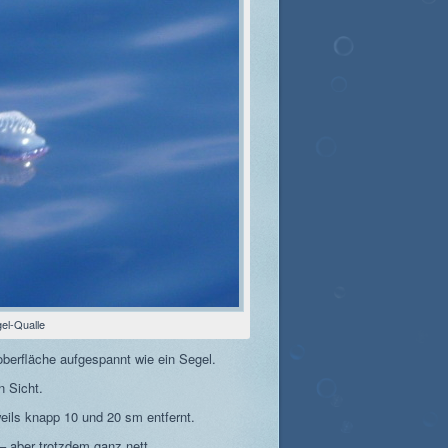
el-Qualle
roberfläche aufgespannt wie ein Segel.
n Sicht.
weils knapp 10 und 20 sm entfernt.
 aber trotzdem ganz nett.