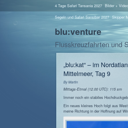
4 Tage Safari Tansania 2027
Bilder + Vide
Segeln und Safari Sansibar 2027
Skipper M
blu:venture
Flusskreuzfahrten und 
„blu:kat“ – im Nordatlan
Mittelmeer, Tag 9
By
Martin
Mittags-Etmal (12.00 UTC): 115 sm
Immer noch ein stabiles Hochdruckgeb
Ein neues kleines Hoch folgt aus West 
meine Richtung in der Hoffnung auf Wi