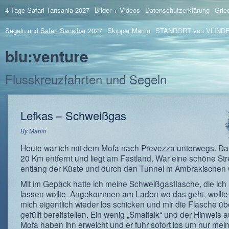
4 Tage Safari Tansania 2027
Bilder + Videos
Datenschutzerklärung
Grie
Segeln und Safari Sansibar 2027
Skipper Martin
STANDORT von VLIND
blu:venture
Flusskreuzfahrten und Segeln
Lefkas – Schweißgas
By
Martin
Heute war ich mit dem Mofa nach Prevezza unterwegs. Das
20 Km entfernt und liegt am Festland. War eine schöne St
entlang der Küste und durch den Tunnel m Ambrakischen 
Mit im Gepäck hatte ich meine Schweißgasflasche, die ich 
lassen wollte. Angekommen am Laden wo das geht, wollte
mich eigentlich wieder los schicken und mir die Flasche 
gefüllt bereitstellen. Ein wenig „Smaltalk“ und der Hinweis 
Mofa haben ihn erweicht und er fuhr sofort los um nur mei