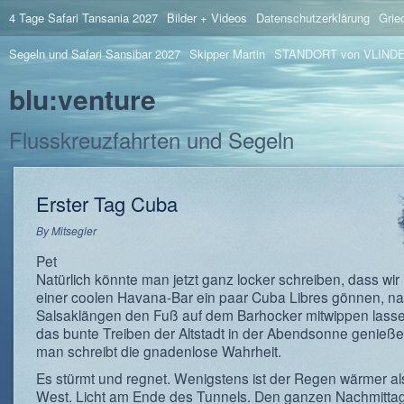
4 Tage Safari Tansania 2027
Bilder + Videos
Datenschutzerklärung
Grie
Segeln und Safari Sansibar 2027
Skipper Martin
STANDORT von VLIND
blu:venture
Flusskreuzfahrten und Segeln
Erster Tag Cuba
By
Mitsegler
Pet
Natürlich könnte man jetzt ganz locker schreiben, dass wir 
einer coolen Havana-Bar ein paar Cuba Libres gönnen, n
Salsaklängen den Fuß auf dem Barhocker mitwippen lass
das bunte Treiben der Altstadt in der Abendsonne genieß
man schreibt die gnadenlose Wahrheit.
Es stürmt und regnet. Wenigstens ist der Regen wärmer al
West. Licht am Ende des Tunnels. Den ganzen Nachmitta