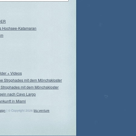
NDER
s Hochsee-Katamaran
am
ilder + Videos
pe Strophades mit dem Mönchskloster
 Strophades mit dem Mönchskloster
geln nach Cayo Largo
Ankunft in Miami
sign
| © Copyright 2026
blu:venture