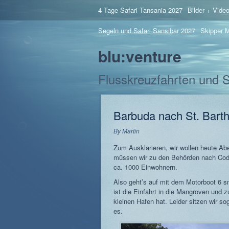
4 Tage Safari Tansania 2027
Bilder + Vide
Segeln und Safari Sansibar 2027
Skipper M
blu:venture
Flusskreuzfahrten und 
Barbuda nach St. Bart
By
Martin
Zum Ausklarieren, wir wollen heute Ab
müssen wir zu den Behörden nach Codr
ca. 1000 Einwohnern.
Also geht’s auf mit dem Motorboot 6 s
ist die Einfahrt in die Mangroven und 
kleinen Hafen hat. Leider sitzen wir so
es.