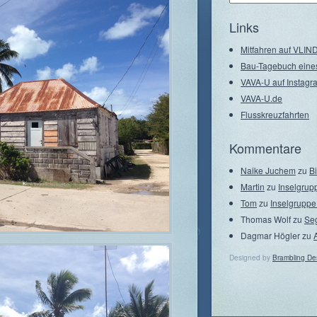
–
Seegebiete
Links
Mitfahren auf VLI
Bau-Tagebuch eine
VAVA-U auf Instagr
VAVA-U.de
Flusskreuzfahrten
Kommentare
Naike Juchem
zu
B
Martin
zu
Inselgrup
Tom
zu
Inselgruppe
Thomas Wolf
zu
Se
Dagmar Högler
zu
Designed by
Brambling De