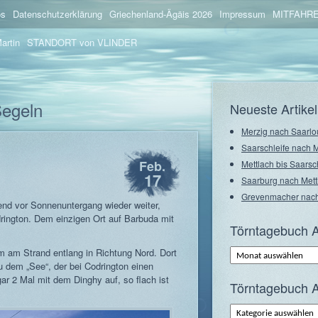
os
Datenschutzerklärung
Griechenland-Ägäis 2026
Impressum
MITFAHRE
artin
STANDORT von VLINDER
Segeln
Neueste Artikel
Merzig nach Saarlo
Saarschleife nach 
h
Feb.
Mettlach bis Saarsc
17
Saarburg nach Mett
Grevenmacher nach
end vor Sonnenuntergang wieder weiter,
ington. Dem einzigen Ort auf Barbuda mit
Törntagebuch A
Törntagebuch
m am Strand entlang in Richtung Nord. Dort
Archiv
zu dem „See“, der bei Codrington einen
–
Monate
gar 2 Mal mit dem Dinghy auf, so flach ist
Törntagebuch A
Törntagebuch
Archiv