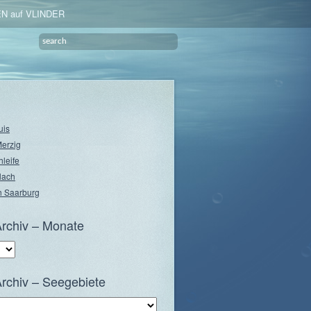
N auf VLINDER
uis
Merzig
hleife
lach
 Saarburg
rchiv – Monate
rchiv – Seegebiete