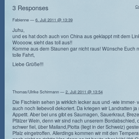
3 Responses
C
Fabienne
—
6. Juli 2011 @ 13:39
Juhu,
und es hat doch auch von China aus geklappt mit dem Lin
Woooow, sieht das toll aus!!
Komme aus dem Staunen gar nicht raus! Wünsche Euch n
tolle Fahrt,
Liebe Grüße!!!
Thomas/Ulrike Schirmann
—
2. Juli 2011 @ 13:54
Die Fischlein sehen ja wirklich lecker aus und -wie immer- 
auch noch liebevoll dekoriert. Da kriegen wir Landratten ja r
Appetit. Aber bei uns gibt es Saumagen, Sauerkraut, Brez
Pfälzer Wein, denn wir sind nach unserem Bordabschied, 
schwer fiel, über Mailand,Piotta (liegt in der Schweiz) geste
Pfalz eingetroffen. Allerdings kommen wir mit den Tempera