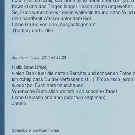
noch nicht so richtig klar, denn es ist heute eher kühl (20 
bewölkt und das Tragen langer Hosen ist uns ungewohnt.
So, Euch wünschen wir einen weiterhin freundlichen Wind
eine handbreit Wasser unter dem Kiel.
Liebe Grüße von den „Ausgestiegenen“
Thommy und Ulrike
Janine
—
1. Juli 2011 @ 23:23
Hallo liebe Ursel,
vielen Dank fuer die netten Berichte und schoenen Fotos 
ich richtig dass Du der Verfasser bist…)! Freue mich jeden
wieder bei Euch hereinzuschauen.
Wuensche Euch allen weiterhin so schoene Tage!
Liebe Gruesse and ahoi (oder wie sagt man)
Janine
Schreibe einen Kommentar