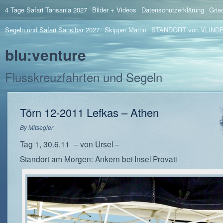
4 Tage Safari Tansania 2027
Bilder + Videos
Datenschutzerklärung
Grie
Segeln und Safari Sansibar 2027
Skipper Martin
STANDORT von VLIND
blu:venture
Flusskreuzfahrten und Segeln
Törn 12-2011 Lefkas – Athen
By
Mitsegler
Tag 1, 30.6.11 – von Ursel –
Standort am Morgen: Ankern bei Insel Provati