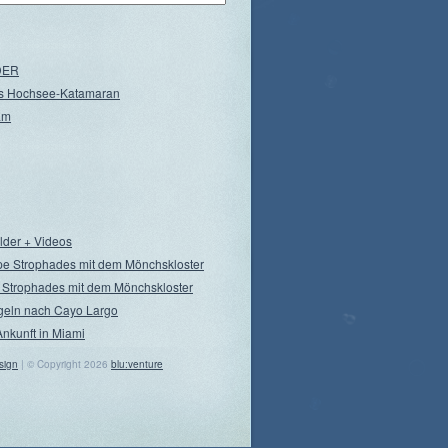
NDER
s Hochsee-Katamaran
am
ilder + Videos
pe Strophades mit dem Mönchskloster
 Strophades mit dem Mönchskloster
geln nach Cayo Largo
Ankunft in Miami
sign
| © Copyright 2026
blu:venture