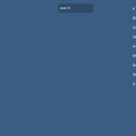
4
B
D
G
I
M
S
S
S