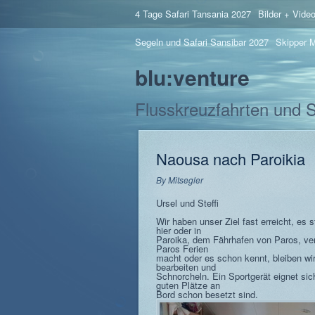
4 Tage Safari Tansania 2027
Bilder + Vide
Segeln und Safari Sansibar 2027
Skipper M
blu:venture
Flusskreuzfahrten und 
Naousa nach Paroikia
By
Mitsegler
Ursel und Steffi
Wir haben unser Ziel fast erreicht, es s
hier oder in
Paroika, dem Fährhafen von Paros, ver
Paros Ferien
macht oder es schon kennt, bleiben wir
bearbeiten und
Schnorcheln. Ein Sportgerät eignet sic
guten Plätze an
Bord schon besetzt sind.