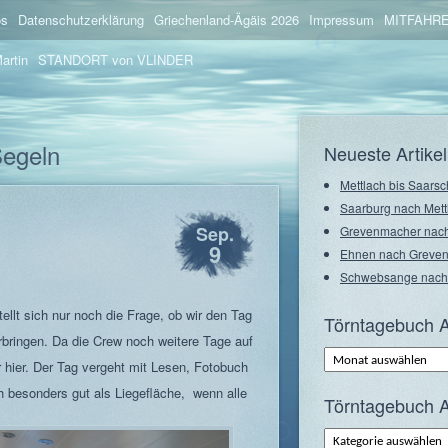
os
Datenschutzerklärung
Griechenland-Ägäis 2026
Impressum
MITFAHRE
artin
STANDORT von VLINDER
Segeln
Neueste Artikel
Mettlach bis Saarsc
Saarburg nach Mett
Sep.
Grevenmacher nach
9
Ehnen nach Greve
Schwebsange nach
tellt sich nur noch die Frage, ob wir den Tag
Törntagebuch A
bringen. Da die Crew noch weitere Tage auf
Törntagebuch
Archiv
 hier. Der Tag vergeht mit Lesen, Fotobuch
–
Monate
h besonders gut als Liegefläche, wenn alle
Törntagebuch A
Törntagebuch
Archiv