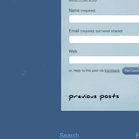
Name
(required)
Email
(required, but never shared)
Web
or, reply to this post via
trackback
.
Search
P