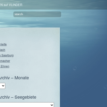
N auf VLINDER
hleife
lach
 Saarburg
nmacher
 Ehnen
rchiv – Monate
rchiv – Seegebiete