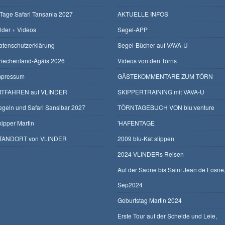
 Tage Safari Tansania 2027
AKTUELLE INFOS
ilder + Videos
Segel-APP
atenschutzerklärung
Segel-Bücher auf VAVA-U
riechenland-Ägäis 2026
Videos von den Törns
mpressum
GÄSTEKOMMENTARE ZUM TÖRN
ITFAHREN auf VLINDER
SKIPPERTRAINING mit VAVA-U
egeln und Safari Sansibar 2027
TÖRNTAGEBUCH VON blu:venture
kipper Martin
'HAFENTAGE
TANDORT von VLINDER
2009 blu-Kat slippen
2024 VLINDERs Reisen
Auf der Saone bis Saint Jean de Losne
Sep2024
Geburtstag Martin 2024
Erste Tour auf der Schelde und Leie,