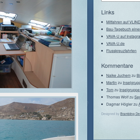
–
Seegebiete
Links
Mitfahren auf VLI
Bau-Tagebuch eine
VAVA-U auf Instagr
VAVA-U.de
Flusskreuzfahrten
Kommentare
Naike Juchem
zu
B
Martin
zu
Inselgrup
Tom
zu
Inselgruppe
Thomas Wolf
zu
Se
Dagmar Högler
zu
Designed by
Brambling De