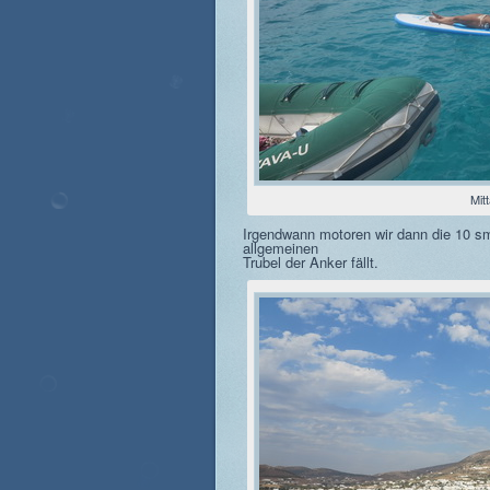
Mit
Irgendwann motoren wir dann die 10 s
allgemeinen
Trubel der Anker fällt.