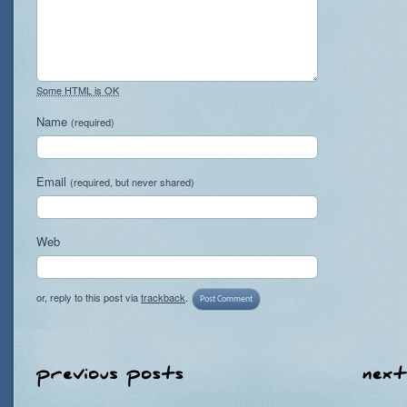
Some HTML is OK
Name
(required)
Email
(required, but never shared)
Web
or, reply to this post via
trackback
.