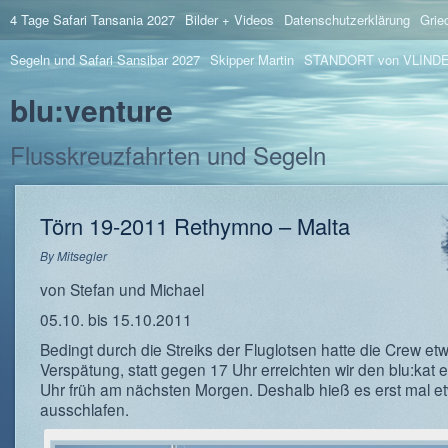
4 Tage Safari Tansania 2027
Bilder + Videos
Datenschutzerklärung
Grie
Segeln und Safari Sansibar 2027
Skipper Martin
STANDORT von VLIND
blu:venture
Flusskreuzfahrten und Segeln
Törn 19-2011 Rethymno – Malta
By
Mitsegler
von Stefan und Michael
05.10. bis 15.10.2011
Bedingt durch die Streiks der Fluglotsen hatte die Crew et
Verspätung, statt gegen 17 Uhr erreichten wir den blu:kat 
Uhr früh am nächsten Morgen. Deshalb hieß es erst mal e
ausschlafen.