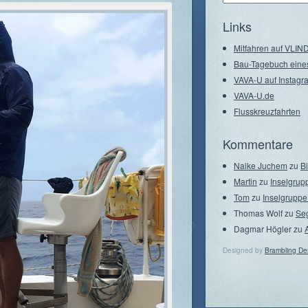
–
Seegebiete
Links
Mitfahren auf VLI
Bau-Tagebuch eine
VAVA-U auf Instagr
VAVA-U.de
Flusskreuzfahrten
Kommentare
Naike Juchem
zu
B
Martin
zu
Inselgrup
Tom
zu
Inselgruppe
Thomas Wolf
zu
Se
Dagmar Högler
zu
Designed by
Brambling De