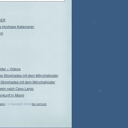
NDER
s Hochsee-Katamaran
am
ilder + Videos
pe Strophades mit dem Mönchskloster
 Strophades mit dem Mönchskloster
geln nach Cayo Largo
Ankunft in Miami
sign
| © Copyright 2026
blu:venture