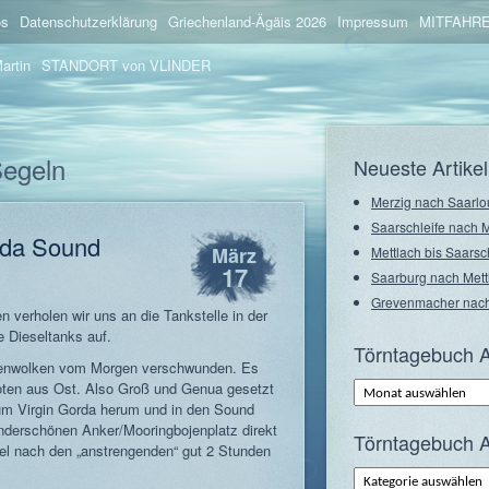
os
Datenschutzerklärung
Griechenland-Ägäis 2026
Impressum
MITFAHRE
artin
STANDORT von VLINDER
Segeln
Neueste Artikel
Merzig nach Saarlo
Saarschleife nach 
rda Sound
März
Mettlach bis Saarsc
17
Saarburg nach Mett
Grevenmacher nach
n verholen wir uns an die Tankstelle in der
e Dieseltanks auf.
Törntagebuch A
genwolken vom Morgen verschwunden. Es
Törntagebuch
oten aus Ost. Also Groß und Genua gesetzt
Archiv
um Virgin Gorda herum und in den Sound
–
Monate
underschönen Anker/Mooringbojenplatz direkt
Törntagebuch A
iel nach den „anstrengenden“ gut 2 Stunden
Törntagebuch
Archiv