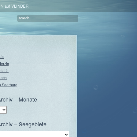
N auf VLINDER
uis
Merzig
hleife
lach
 Saarburg
rchiv – Monate
rchiv – Seegebiete